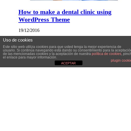
How to make a dental clinic using
WordPress Theme
19/12/2016
Uso de cookies
LA MINA NATURAL – Talleres de
Este sitio web utiliza cookies para que usted tenga la mejor experiencia de
dibujo terapéutico
usuario. Si continúa navegando está dando su consentimiento para la aceptació
de las mencionadas cookies y la aceptación de nuestra
política de cookies
, pinc
el enlace para mayor información.
plugin cooki
03/04/2018
ACEPTAR
Creative Agency website template for
WordPress
11/11/2016