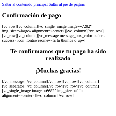
Saltar al contenido principal
Saltar al pie de página
Confirmación de pago
[vc_row][vc_column][vc_single_image image=»7282″
img_size=»large» alignment=»center»][/vc_column][/vc_row]
[vc_row][vc_column][vc_message message_box_color=»alert-
success» icon_fontawesome=»fa fa-thumbs-o-up»]
Te confirmamos que tu pago ha sido
realizado
¡Muchas gracias!
[/vc_message][/vc_column][/vc_row][vc_row][vc_column]
[vc_separator][/vc_column][/vc_row][vc_row][vc_column]
[vc_single_image image=»6682″ img_size=»full»
alignment=»center»][/vc_column][/vc_row]