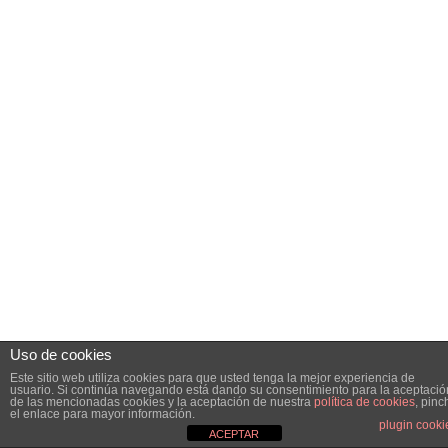
Uso de cookies
Este sitio web utiliza cookies para que usted tenga la mejor experiencia de
usuario. Si continúa navegando está dando su consentimiento para la aceptació
de las mencionadas cookies y la aceptación de nuestra
política de cookies
, pinc
el enlace para mayor información.
plugin cooki
ACEPTAR